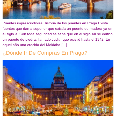
Puentes imprescindibles Historia de los puentes en Praga Existe
fuentes que dan a suponer que existía un puente de madera ya en
el siglo X. Con toda seguridad se sabe que en el siglo XII se edificó
un puente de piedra, llamado Judith que existió hasta el 1342. En
aquel año una crecida del Moldaba […]
¿Dónde Ir De Compras En Praga?