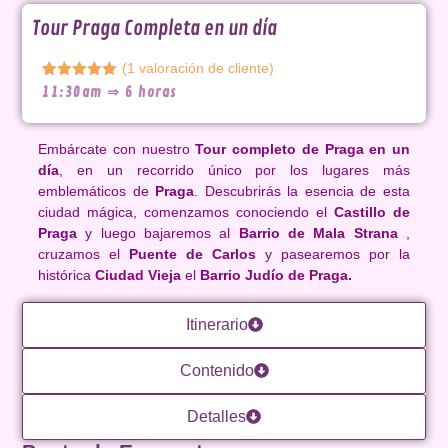
Tour Praga Completa en un día
(
1
valoración de cliente)
Valorado
1
11:30am ⇒ 6 horas
con
5.00
de
5 en base
a
valoración
de un
Embárcate con nuestro
Tour completo de Praga en un
cliente
día
, en un recorrido único por los lugares más
emblemáticos de
Praga
. Descubrirás la esencia de esta
ciudad mágica, comenzamos conociendo el
Castillo de
Praga
y luego bajaremos al
Barrio de Mala Strana
,
cruzamos el
Puente de Carlos
y pasearemos por la
histórica
Ciudad Vieja
el
Barrio Judío de Praga
.
Itinerario
Contenido
Detalles