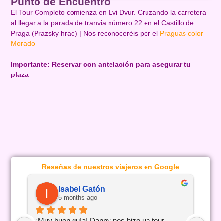
Punto de Encuentro
El Tour Completo comienza en Lvi Dvur. Cruzando la carretera
al llegar a la parada de tranvia número 22 en el Castillo de
Praga (Prazsky hrad) | Nos reconoceréis por el
Praguas color
Morado
Importante: Reservar con antelación para asegurar tu
plaza
Reseñas de nuestros viajeros en Google
Isabel Gatón
5 months ago
¡Muy buen guía! Danny nos hizo un tour 
La 