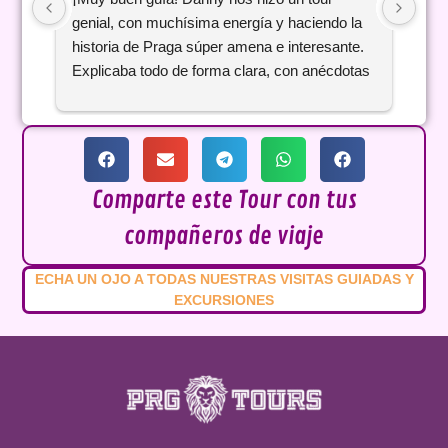
genial, con muchísima energía y haciendo la 
Tere
historia de Praga súper amena e interesante. 
doc
Explicaba todo de forma clara, con anécdotas 
exp
curiosas y recomendaciones locales que nos 
era 
vinieron de lujo para el resto del viaje. Se nota 
la 
que le apasiona lo que hace y consiguió que el 
del 
recorrido se pasara volando. ¡Totalmente 
amp
recomendable si estás visitando Praga por 
6 pa
Comparte este Tour con tus
primera vez!
Pra
compañeros de viaje
en f
int
ECHA UN OJO A TODAS NUESTRAS VISITAS GUIADAS Y
sob
EXCURSIONES
ciud
muy
si o