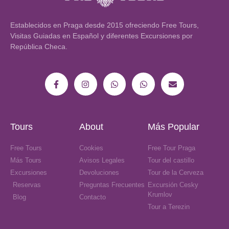
Establecidos en Praga desde 2015 ofreciendo Free Tours,
Visitas Guiadas en Español y diferentes Excursiones por
República Checa.
Tours
About
Más Popular
Free Tours
Cookies
Free Tour Praga
Más Tours
Avisos Legales
Tour del castillo
Excursiones
Devoluciones
Tour de la Cerveza
Reservas
Preguntas Frecuentes
Excursión Cesky
Krumlov
Blog
Contacto
Tour a Terezin