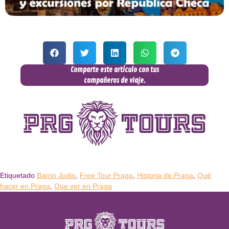
Comparte este artículo con tus
compañeros de viaje.
Etiquetado
Barrio Judio
,
Free Tour Praga
,
Historia de Praga
,
Qué
hacer en Praga
,
Que ver en Praga