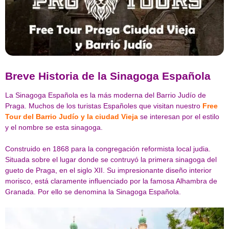
Breve Historia de la Sinagoga Española
La Sinagoga Española es la más moderna del Barrio Judío de
Praga. Muchos de los turistas Españoles que visitan nuestro
Free
Tour del Barrio Judío y la ciudad Vieja
se interesan por el estilo
y el nombre se esta sinagoga.
Construido en 1868 para la congregación reformista local judia.
Situada sobre el lugar donde se contruyó la primera sinagoga del
gueto de Praga, en el siglo XII. Su impresionante diseño interior
morisco, está claramente influenciado por la famosa Alhambra de
Granada. Por ello se denomina la Sinagoga Española.