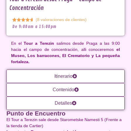
Concentración
(
8
valoraciones de clientes)
Valorado
8
De 9:00am a 15:00pm
con
4.63
de 5 en
base a
valoraciones
En el
Tour a Terezin
salimos desde Praga a las 9:00
de
hacia el campo de concentración, alli conoceremos
el
clientes
Museo, Los barracones, El Crematorio y La pequeña
fortaleza.
Itinerario
Contenido
Detalles
Punto de Encuentro
El Tour a Terezin sale desde Starometske Namesti 5 (Frente a
la tienda de Cartier)