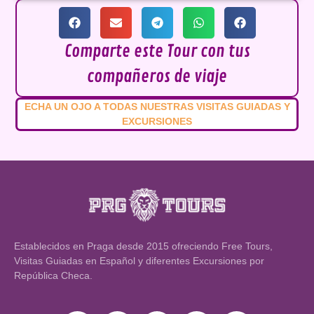
que le apasiona lo que hace y consiguió que el 
del 
recorrido se pasara volando. ¡Totalmente 
amp
recomendable si estás visitando Praga por 
6 pa
Comparte este Tour con tus
primera vez!
Pra
compañeros de viaje
en f
int
ECHA UN OJO A TODAS NUESTRAS VISITAS GUIADAS Y
sob
EXCURSIONES
ciud
muy
si o
Establecidos en Praga desde 2015 ofreciendo Free Tours,
Visitas Guiadas en Español y diferentes Excursiones por
República Checa.