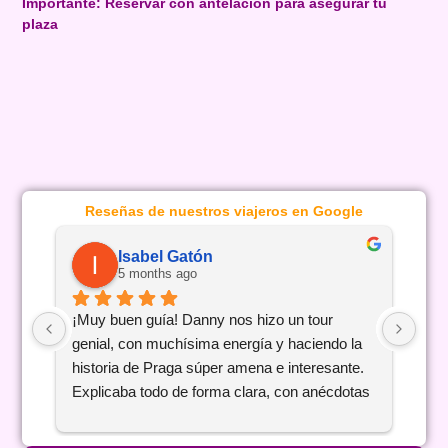
Importante: Reservar con antelación para asegurar tu
plaza
Reseñas de nuestros viajeros en Google
Isabel Gatón
5 months ago
¡Muy buen guía! Danny nos hizo un tour 
La 
genial, con muchísima energía y haciendo la 
Tere
historia de Praga súper amena e interesante. 
doc
Explicaba todo de forma clara, con anécdotas 
exp
curiosas y recomendaciones locales que nos 
era 
vinieron de lujo para el resto del viaje. Se nota 
la 