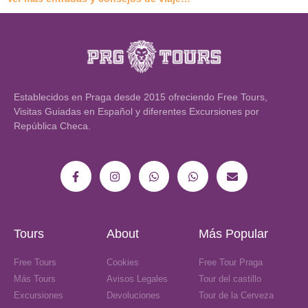
Establecidos en Praga desde 2015 ofreciendo Free Tours,
Visitas Guiadas en Español y diferentes Excursiones por
República Checa.
Tours
About
Más Popular
Free Tours
Cookies
Free Tour Praga
Más Tours
Avisos Legales
Tour del castillo
Excursiones
Devoluciones
Tour de la Cerveza