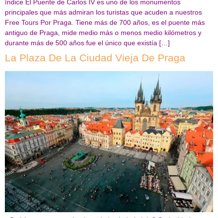
ïndice El Puente de Carlos IV es uno de los monumentos
principales que más admiran los turistas que acuden a nuestros
Free Tours Por Praga. Tiene más de 700 años, es el puente más
antiguo de Praga, mide medio más o menos medio kilómetros y
durante más de 500 años fue el único que existía […]
La Plaza De La Ciudad Vieja De Praga