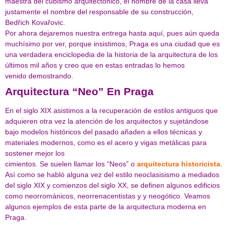
maestra del cubismo arquitectónico, el nombre de la casa lleva
justamente el nombre del responsable de su construcción,
Bedřich Kovařovic.
Por ahora dejaremos nuestra entrega hasta aquí, pues aún queda
muchísimo por ver, porque insistimos, Praga es una ciudad que es
una verdadera enciclopedia de la historia de la arquitectura de los
últimos mil años y creo que en estas entradas lo hemos
venido demostrando.
Arquitectura “Neo” En Praga
En el siglo XIX asistimos a la recuperación de estilos antiguos que
adquieren otra vez la atención de los arquitectos y sujetándose
bajo modelos históricos del pasado añaden a ellos técnicas y
materiales modernos, como es el acero y vigas metálicas para
sostener mejor los
cimientos. Se suelen llamar los “Neos” o
arquitectura historicista
.
Así como se habló alguna vez del estilo neoclasisismo a mediados
del siglo XIX y comienzos del siglo XX, se definen algunos edificios
como neorrománicos, neorrenacentistas y y neogótico. Veamos
algunos ejemplos de esta parte de la arquitectura moderna en
Praga.