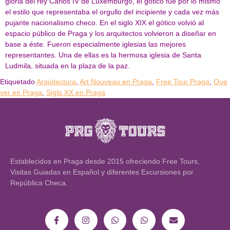
gloria del rey Carlos IV de Luxemburgo, el gótico fue por lo mismo
el estilo que representaba el orgullo del incipiente y cada vez más
pujante nacionalismo checo. En el siglo XIX el gótico volvió al
espacio público de Praga y los arquitectos volvieron a diseñar en
base a éste. Fueron especialmente iglesias las mejores
representantes. Una de ellas es la hermosa iglesia de Santa
Ludmila, situada en la plaza de la paz.
Etiquetado
Arquitectura
,
Art Nouveau en Praga
,
Free Tour Praga
,
Que
ver en Praga
,
Siglo XX en Praga
Establecidos en Praga desde 2015 ofreciendo Free Tours,
Visitas Guiadas en Español y diferentes Excursiones por
República Checa.