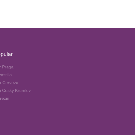
pular
r Praga
astillo
la Cerveza
n Cesky Krumlov
rezin