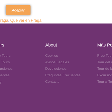
Aceptar
Praga
,
Que ver en Praga
rs
About
Más Po
e Tours
Cookies
Free Tou
 Tours
Avisos Legales
Tour del c
ursiones
Devoluciones
Tour de 
servas
Preguntas Frecuentes
Excursió
g
Contacto
Tour a Te