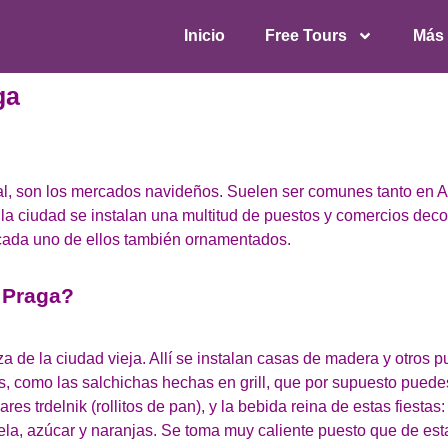
Inicio
Free Tours
Más
ga
al, son los mercados navideños. Suelen ser comunes tanto en
a ciudad se instalan una multitud de puestos y comercios dec
 cada uno de ellos también ornamentados.
 Praga?
 de la ciudad vieja. Allí se instalan casas de madera y otros 
ís, como las salchichas hechas en grill, que por supuesto pue
es trdelnik (rollitos de pan), y la bebida reina de estas fiestas:
ela, azúcar y naranjas. Se toma muy caliente puesto que de es