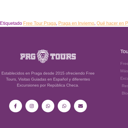
Etiquetado
Free Tour Praga
,
Praga en Invierno
,
Qué hacer en 
Tou
Fre
Más
Establecidos en Praga desde 2015 ofreciendo Free
Exc
Tours, Visitas Guiadas en Español y diferentes
Excursiones por República Checa.
Re
Blo