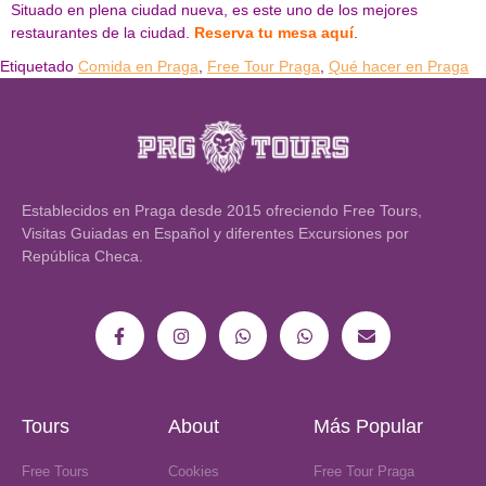
Situado en plena ciudad nueva, es este uno de los mejores
restaurantes de la ciudad.
Reserva tu mesa aquí
.
Etiquetado
Comida en Praga
,
Free Tour Praga
,
Qué hacer en Praga
Establecidos en Praga desde 2015 ofreciendo Free Tours,
Visitas Guiadas en Español y diferentes Excursiones por
República Checa.
Tours
About
Más Popular
Free Tours
Cookies
Free Tour Praga